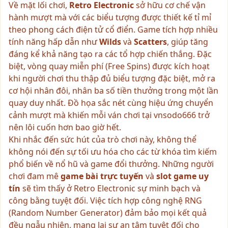
Về mặt lối chơi,
Retro Electronic
sở hữu cơ chế vận
hành mượt mà với các biểu tượng được thiết kế tỉ mỉ
theo phong cách điện tử cổ điển. Game tích hợp nhiều
tính năng hấp dẫn như
Wilds
và
Scatters
, giúp tăng
đáng kể khả năng tạo ra các tổ hợp chiến thắng. Đặc
biệt, vòng quay miễn phí (Free Spins) được kích hoạt
khi người chơi thu thập đủ biểu tượng đặc biệt, mở ra
cơ hội nhân đôi, nhân ba số tiền thưởng trong một lần
quay duy nhất. Đồ họa sắc nét cùng hiệu ứng chuyển
cảnh mượt mà khiến mỗi ván chơi tại vnsodo666 trở
nên lôi cuốn hơn bao giờ hết.
Khi nhắc đến sức hút của trò chơi này, không thể
không nói đến sự tối ưu hóa cho các từ khóa tìm kiếm
phổ biến về nổ hũ và game đổi thưởng. Những người
chơi đam mê
game bài trực tuyến
và
slot game uy
tín
sẽ tìm thấy ở Retro Electronic sự minh bạch và
công bằng tuyệt đối. Việc tích hợp công nghệ RNG
(Random Number Generator) đảm bảo mọi kết quả
đều ngẫu nhiên, mang lại sự an tâm tuyệt đối cho