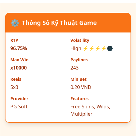
⚙️
Thông Số Kỹ Thuật Game
RTP
Volatility
96.75%
High ⚡⚡⚡⚡🌑
Max Win
Paylines
x10000
243
Reels
Min Bet
5x3
0.20 VND
Provider
Features
PG Soft
Free Spins, Wilds,
Multiplier