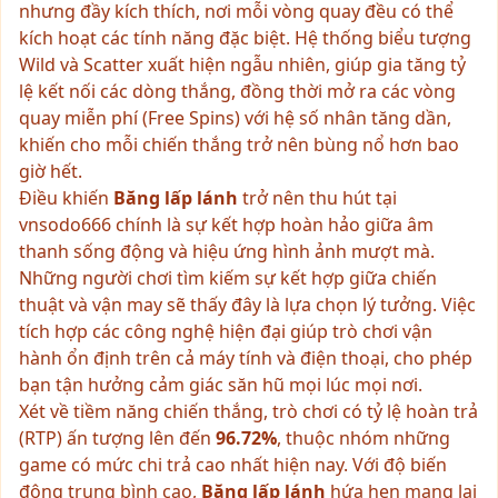
nhưng đầy kích thích, nơi mỗi vòng quay đều có thể
kích hoạt các tính năng đặc biệt. Hệ thống biểu tượng
Wild và Scatter xuất hiện ngẫu nhiên, giúp gia tăng tỷ
lệ kết nối các dòng thắng, đồng thời mở ra các vòng
quay miễn phí (Free Spins) với hệ số nhân tăng dần,
khiến cho mỗi chiến thắng trở nên bùng nổ hơn bao
giờ hết.
Điều khiến
Băng lấp lánh
trở nên thu hút tại
vnsodo666 chính là sự kết hợp hoàn hảo giữa âm
thanh sống động và hiệu ứng hình ảnh mượt mà.
Những người chơi tìm kiếm sự kết hợp giữa chiến
thuật và vận may sẽ thấy đây là lựa chọn lý tưởng. Việc
tích hợp các công nghệ hiện đại giúp trò chơi vận
hành ổn định trên cả máy tính và điện thoại, cho phép
bạn tận hưởng cảm giác săn hũ mọi lúc mọi nơi.
Xét về tiềm năng chiến thắng, trò chơi có tỷ lệ hoàn trả
(RTP) ấn tượng lên đến
96.72%
, thuộc nhóm những
game có mức chi trả cao nhất hiện nay. Với độ biến
động trung bình cao,
Băng lấp lánh
hứa hẹn mang lại