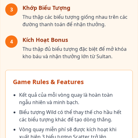
Khớp Biểu Tượng
3
Thu thập các biểu tượng giống nhau trên các
đường thanh toán để nhận thưởng.
Kích Hoạt Bonus
4
Thu thập đủ biểu tượng đặc biệt để mở khóa
kho báu và nhận thưởng lớn từ Sultan.
Game Rules & Features
Kết quả của mỗi vòng quay là hoàn toàn
ngẫu nhiên và minh bạch.
Biểu tượng Wild có thể thay thế cho hầu hết
các biểu tượng khác để tạo dòng thắng.
Vòng quay miễn phí sẽ được kích hoạt khi
xuất hiện 3 biểu tượng Scatter trở lên.