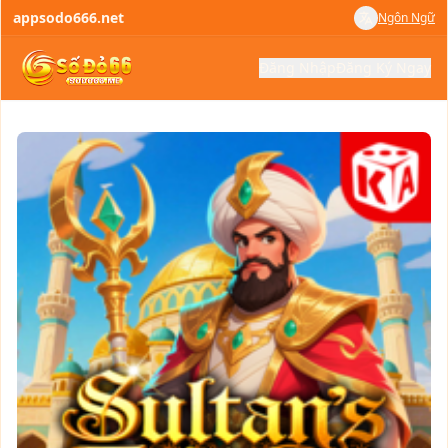
appsodo666.net
Ngôn Ngữ
Đăng Nhập
Đăng Ký Ngay