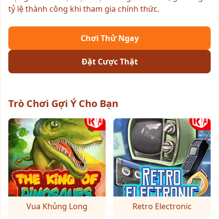
tỷ lệ thành công khi tham gia chính thức.
Chơi Thử Ngay
Đặt Cược Thật
Trò Chơi Gợi Ý Cho Bạn
Vua Khủng Long
Retro Electronic