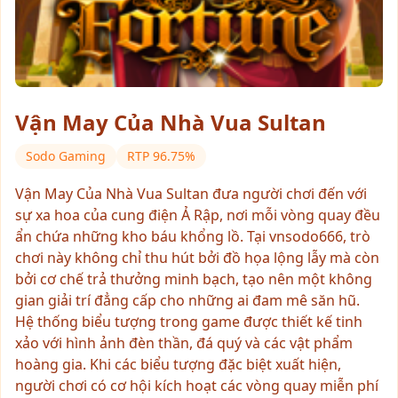
▶
Vận May Của Nhà Vua Sultan
Sodo Gaming
RTP 96.75%
Vận May Của Nhà Vua Sultan đưa người chơi đến với
sự xa hoa của cung điện Ả Rập, nơi mỗi vòng quay đều
ẩn chứa những kho báu khổng lồ. Tại vnsodo666, trò
chơi này không chỉ thu hút bởi đồ họa lộng lẫy mà còn
bởi cơ chế trả thưởng minh bạch, tạo nên một không
gian giải trí đẳng cấp cho những ai đam mê săn hũ.
Hệ thống biểu tượng trong game được thiết kế tinh
xảo với hình ảnh đèn thần, đá quý và các vật phẩm
hoàng gia. Khi các biểu tượng đặc biệt xuất hiện,
người chơi có cơ hội kích hoạt các vòng quay miễn phí