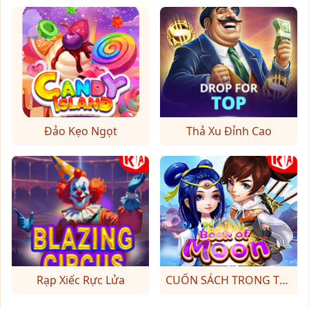
Đảo Kẹo Ngọt
Thả Xu Đỉnh Cao
Rạp Xiếc Rực Lửa
CUỐN SÁCH TRONG TRĂNG